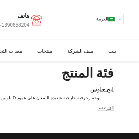
هاتف
العربية
-1390658204+
بيت
ملف الشركة
منتجات
معدات التجه
فئة المنتج
ايج جلوس
لوحة زخرفية خارجية شديدة اللمعان على عمود D بلونين
أكثر >>»