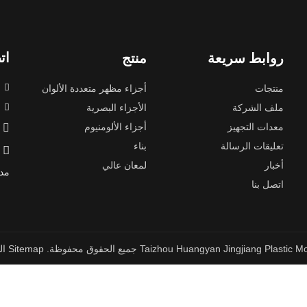
ات
روابط سريعة
منتج

منتجات
أجزاء مظهر متعددة الألوان
1122827+
ملف الشركة
الأجزاء البصرية

معدات التجهيز
أجزاء الألومنيوم

تعليقات الرسالة
بناء

أخبار
لمعان عالي
مدين
اتصل بنا
Sitemap
ال