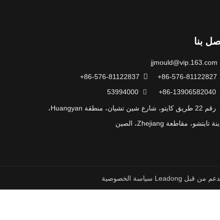
صل بنا
jjmould@vip.163.com
86-576-81122837+

86-576-8
53994000
86-13906582040+

رقم 22 طريق كايتو، شارع شين تشيان، منطقة Huangyan،
ة تايتشو، مقاطعة Zhejiang، الصين
دعم من قبل
Leadong
سياسة الخصوصية