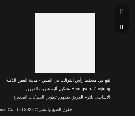
+86-1390658204
jjmould@vip.163.
تقع في مسقط رأس القوالب في الصين - مدينة العفن الذكية
Huangyan، Zhejiang.تشكيل آلية شريك الفريق
الأساسي.يلتزم الفريق بمفهوم تطوير 'الشركات الصغيرة
والمتخصصة والمتخصصة والمكررة...
حقوق الطبع والنشر ©
2023
Taizhou Huangyan Jingjiang Plastic Mould Co., Ltd جميع الحقوق محفوظة.