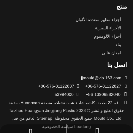
منتج
أجزاء مظهر متعددة الألوان
الأجزاء البصرية
أجزاء الألومنيوم
بناء
لمعان عالي
اتصل بنا
jjmould@vip.163.com

86-576-81122837+

86-576-81122827+


53994000
86-13906582040+


رقم 22 طريق كايتو، شارع شين تشيان، منطقة Huangyan، مدينة
حقوق الطبع والنشر ©
2023
Taizhou Huangyan Jingjiang Plastic
تايتشو، مقاطعة Zhejiang، الصين
Mould Co., Ltd جميع الحقوق محفوظة.
Sitemap
الدعم من قبل
Leadong
سياسة الخصوصية
jjmould@vip.163.com
+86-13906582040