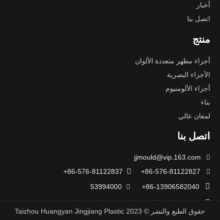
أخبار
اتصل بنا
منتج
أجزاء مظهر متعددة الألوان
الأجزاء البصرية
أجزاء الألومنيوم
بناء
لمعان عالي
اتصل بنا
jjmould@vip.163.com

86-576-81122837+

86-576-81122827+


53994000
86-13906582040+


رقم 22 طريق كايتو، شارع شين تشيان، منطقة Huangyan، مدينة
حقوق الطبع والنشر ©
2023
Taizhou Huangyan Jingjiang Plastic
تايتشو، مقاطعة Zhejiang، الصين