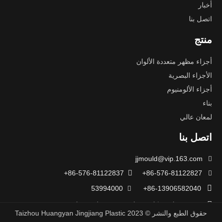
أخبار
اتصل بنا
منتج
أجزاء مظهر متعددة الألوان
الأجزاء البصرية
أجزاء الألومنيوم
بناء
لمعان عالي
اتصل بنا
jjmould@vip.163.com

86-576-81122837+

86-576-81122827+


53994000
86-13906582040+


رقم 22 طريق كايتو، شارع شين تشيان، منطقة Huangyan، مدينة
حقوق الطبع والنشر ©
2023
Taizhou Huangyan Jingjiang Plastic
تايتشو، مقاطعة Zhejiang، الصين