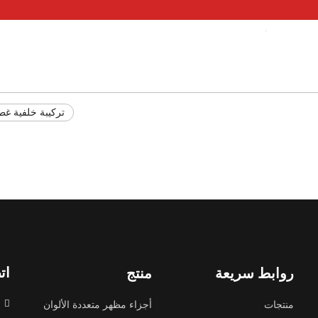
تركيبة خلفية غ
ات
روابط سريعة
منتج

منتجات
أجزاء مظهر متعددة الألوان