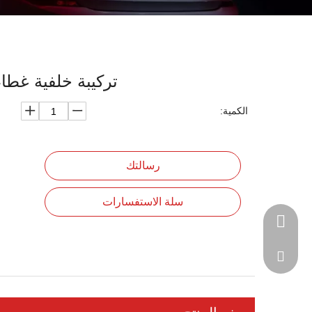
تركيبة خلفية غط
الكمية:
رسالتك
سلة الاستفسارات
+86-1390658204
jjmould@vip.163.