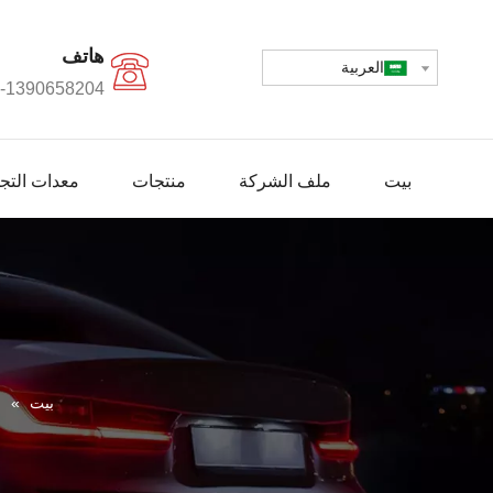
هاتف
العربية
-1390658204+
بيت
ملف الشركة
منتجات
معدات التجه
بيت
»
م