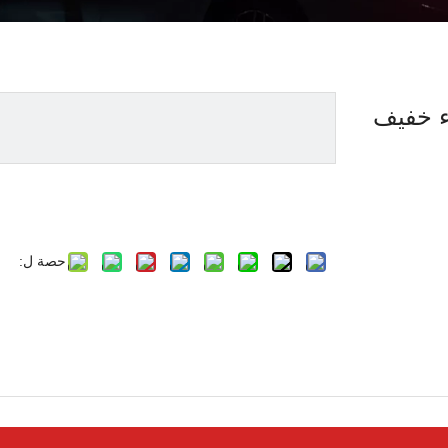
اء خفيف
حصة ل: