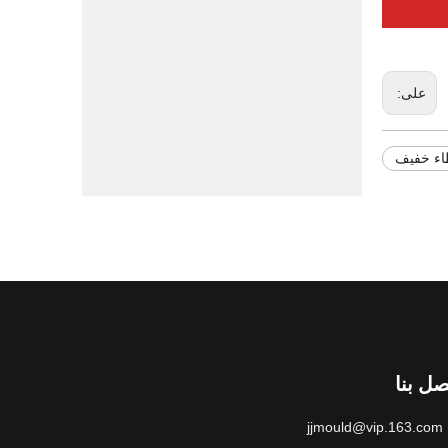
على:
طاء خفيف
صل بنا
jjmould@vip.163.com