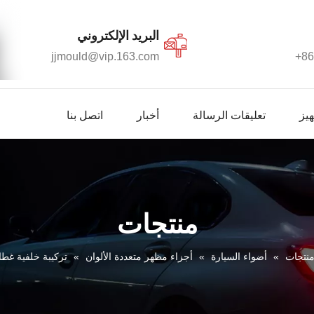
البريد الإلكتروني​​​​​​​
jjmould@vip.163.com
86
يز
تعليقات الرسالة
أخبار
اتصل بنا
منتجات
نتجات
»
أضواء السيارة
»
أجزاء مظهر متعددة الألوان
»
تركيبة خلفية غط