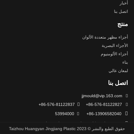
أخبار
اتصل بنا
منتج
أجزاء مظهر متعددة الألوان
الأجزاء البصرية
أجزاء الألومنيوم
بناء
لمعان عالي
اتصل بنا
jjmould@vip.163.com

86-576-81122837+

86-576-81122827+


53994000
86-13906582040+


رقم 22 طريق كايتو، شارع شين تشيان، منطقة Huangyan، مدينة
حقوق الطبع والنشر ©
2023
Taizhou Huangyan Jingjiang Plastic
تايتشو، مقاطعة Zhejiang، الصين